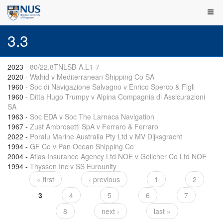
3.3
2023
-
80/22.8TNLSB-A.L1-7
2020
-
Wahid v Mediterranean Shipping Co SA
1960
-
Soc di Navigazione Salvagno v Enrico Sperco & Figli
1960
-
Ditta Hugo Trumpy v Alpina Compagnia di Assicurazioni
SA
1963
-
Soc EDA v Soc The Larnaca Navigation
1967
-
Zust Ambrosetti SpA v Ferraro & Ferraro
2022
-
Poralu Marine Australia Pty Ltd v MV Dijksgracht
1994
-
GF Co v Pan Ocean Shipping Co
2004
-
Atlas Insurance Agency Ltd NOE v Gollcher Co Ltd NOE
1994
-
Thyssen Inc v SS Eurounity
« first
‹ previous
1
2
Pages
3
4
5
6
7
8
next ›
last »